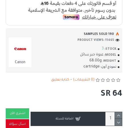
190 SAMPLES SOLD
PRODUCT VIEWS: 11465
3
STOCK:
عبوة حبر سائل
MODEL:
68.00g
WEIGHT:
Canon
cartridge
نموذج أون:
(0 التقييمات)
-
كتابة تعليق
SR 64
اشتري الآن
اضافة للسلة
اسأل سؤالا