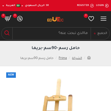
LOGIN
REGISTER
SR
الريال السعودي
العربية
0
0
0
الجميع
حامل رسم-90سم-بريما
الشركة
Prima
حامل رسم-90سم-بريما
NEW