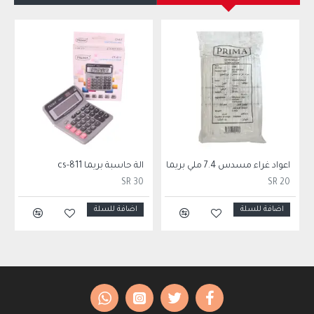
اعواد غراء مسدس 7.4 ملي بريما
الة حاسبة بريما cs-811
SR 30
SR 20
اضافة للسلة
اضافة للسلة