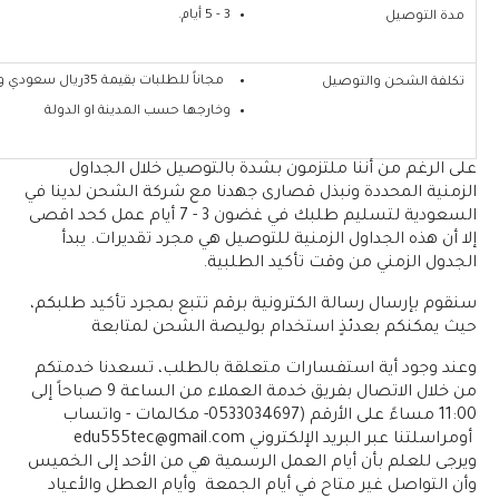
3 - 5 أيام.
مدة التوصيل
مجاناً للطلبات بقيمة 35ريال سعودي وأكثر داخل الاحساء
تكلفة الشحن والتوصيل
وخارجها حسب المدينة او الدولة
على الرغم من أننا ملتزمون بشدة بالتوصيل خلال الجداول
الزمنية المحددة ونبذل قصارى جهدنا مع شركة الشحن لدينا في
السعودية لتسليم طلبك في غضون 3 - 7 أيام عمل كحد اقصى
إلا أن هذه الجداول الزمنية للتوصيل هي مجرد تقديرات. يبدأ
الجدول الزمني من وقت تأكيد الطلبية.
سنقوم بإرسال رسالة الكترونية برقم تتبع بمجرد تأكيد طلبكم،
حيث يمكنكم بعدئذٍ استخدام بوليصة الشحن لمتابعة
وعند وجود أية استفسارات متعلقة بالطلب، تسعدنا خدمتكم
من خلال الاتصال بفريق خدمة العملاء من الساعة 9 صباحاً إلى
11:00 مساءً على الأرقم (0533034697- مكالمات - واتساب
أومراسلتنا عبر البريد الإلكتروني edu555tec@gmail.com
ويرجى للعلم بأن أيام العمل الرسمية هي من الأحد إلى الخميس
وأن التواصل غير متاح في أيام الجمعة وأيام العطل والأعياد